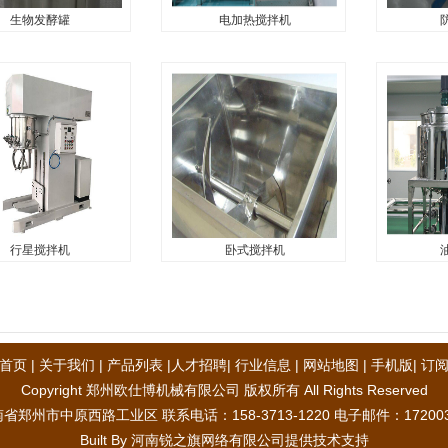
生物发酵罐
电加热搅拌机
生物发酵罐
电加热搅拌机
防
罐...
电加热搅拌机...
防暴搅拌机..
行星搅拌机
卧式搅拌机
行星搅拌机
卧式搅拌机
油
机...
卧式搅拌机...
油脂搅拌罐..
首页
|
关于我们
|
产品列表
|
人才招聘
|
行业信息
|
网站地图
|
手机版
|
订阅
Copyright 郑州欧仕博机械有限公司 版权所有 All Rights Reserved
州市中原西路工业区 联系电话：158-3713-1220 电子邮件：17200337
Built By 河南锐之旗网络有限公司提供技术支持