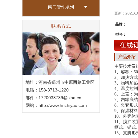
阀门管件系列
更新：2021/1
品牌：
联系方式
型号：
产品介绍
主要技术及
1、容积：50L
2、加热方
地址：河南省郑州市中原西路工业区
3、物料加热
4、温度控
电话：158-3713-1220
6、上盖：为
邮件：1720033739@sina.cn
7、内罐底
网站：
http://www.hnzhiyao.com
8、夹套形
9、保温材
10、外壳
11、搅拌装
框式、锚式
13、支脚