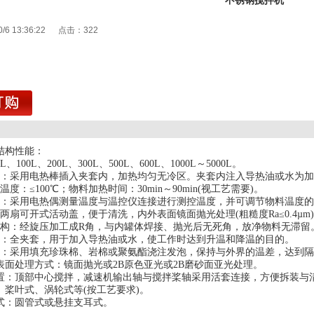
不锈钢搅拌机
0/6 13:36:22 点击：
322
1
结构性能：
、100L、200L、300L、500L、600L、1000L～5000L。
式：采用电热棒插入夹套内，加热均匀无冷区。夹套内注入导热油或水为
温度：≤100℃；物料加热时间：30min～90min(视工艺需要)。
制：采用电热偶测量温度与温控仪连接进行测控温度，并可调节物料温度的。5
两扇可开式活动盖，便于清洗，内外表面镜面抛光处理(粗糙度Ra≤0.4µm
结构：经旋压加工成R角，与内罐体焊接、抛光后无死角，放净物料无滞留
式：全夹套，用于加入导热油或水，使工作时达到升温和降温的目的。
料：采用填充珍珠棉、岩棉或聚氨酯浇注发泡，保持与外界的温差，达到
体表面处理方式：镜面抛光或2B原色亚光或2B磨砂面亚光处理。
置：顶部中心搅拌，减速机输出轴与搅拌桨轴采用活套连接，方便拆装与清洗。1
、桨叶式、涡轮式等(按工艺要求)。
形式：圆管式或悬挂支耳式。