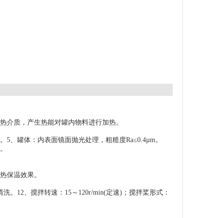
加热介质，产生热能对罐内物料进行加热。
、罐体：内表面镜面抛光处理，粗糙度Ra≤0.4µm。
)。
。
隔热保温效果。
2、搅拌转速：15～120r/min(定速)；搅拌桨形式：