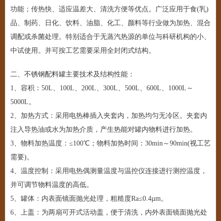
功能；传热快、适应温差大、清洗方便等优点。广泛应用于食(乳)
品、制药、日化、饮料、油脂、化工、颜料等行业做为加热、混合
调配或杀菌处理。特别适合于无蒸汽热源的单位与科研机构的小、
中试使用。并可按工艺需要采用全封闭式结构。
二、
不锈钢配料罐
主要技术及结构性能：
1、容积：50L、100L、200L、300L、500L、600L、1000L～
5000L。
2、加热方式：采用电热棒插入夹套内，加热均匀无冷区。夹套内
注入导热油或水为加热介质，产生热能对罐内物料进行加热。
3、物料加热温度：≤100℃；物料加热时间：30min～90min(视工艺
需要)。
4、温度控制：采用电热偶测量温度与温控仪连接进行测控温度，
并可调节物料温度的高低。
5、罐体：内表面镜面抛光处理，粗糙度Ra≤0.4µm。
6、上盖：为两扇可开式活动盖，便于清洗，内外表面镜面抛光处