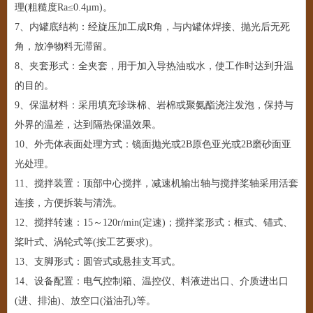
理(粗糙度Ra≤0.4µm)。
7、内罐底结构：经旋压加工成R角，与内罐体焊接、抛光后无死
角，放净物料无滞留。
8、夹套形式：全夹套，用于加入导热油或水，使工作时达到升温
的目的。
9、保温材料：采用填充珍珠棉、岩棉或聚氨酯浇注发泡，保持与
外界的温差，达到隔热保温效果。
10、外壳体表面处理方式：镜面抛光或2B原色亚光或2B磨砂面亚
光处理。
11、搅拌装置：顶部中心搅拌，减速机输出轴与搅拌桨轴采用活套
连接，方便拆装与清洗。
12、搅拌转速：15～120r/min(定速)；搅拌桨形式：框式、锚式、
桨叶式、涡轮式等(按工艺要求)。
13、支脚形式：圆管式或悬挂支耳式。
14、设备配置：电气控制箱、温控仪、料液进出口、介质进出口
(进、排油)、放空口(溢油孔)等。