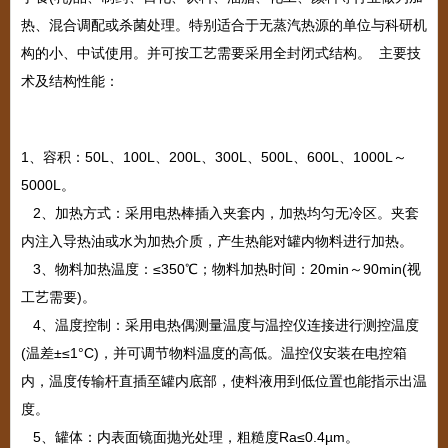
热、混合调配或杀菌处理。特别适合于无蒸汽热源的单位与科研机
构的小、中试使用。并可按工艺需要采用全封闭式结构。
主要技
术及结构性能：
1
、容积：
50L
、
100L
、
200L
、
300L
、
500L
、
600L
、
1000L
～
5000L
。
2
、加热方式：采用电热棒插入夹套内，加热均匀无冷区。夹套
内注入导热油或水为加热介质，产生热能对罐内物料进行加热。
3
、物料加热温度：≤
350
℃；物料加热时间：
20min
～
90min(
视
工艺需要
)
。
4
、温度控制：采用电热偶测量温度与温控仪连接进行测控温度
(
温差±≤
1
°
C)
，并可调节物料温度的高低。温控仪安装在电控箱
内，温度传输杆直插至罐内底部，使料液用到低位置也能指示出温
度。
5
、罐体：内表面镜面抛光处理，粗糙度
Ra
≤
0.4
µ
m
。