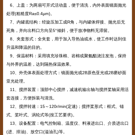
6
、上盖：为两扇可开式活动盖，便于清洗，内外表面镜面抛光
处理
(
粗糙度
Ra
≤
0.4
µ
m)
。
7
、内罐底结构：经旋压加工成
R
角，与内罐体焊接、抛光后无
死角，并向出料口方向呈
5
°倾斜，便于放净物料无滞留。
8
、夹套形式：全夹套，用于加入导热油或水，使工作时达到佳
升温和降温的目的。
9
、保温材料：采用填充珍珠棉、岩棉或聚氨酯浇注发泡，保持
与外界的温差，达到隔热保温效果。
10
、外壳体表面处理方式：镜面抛光或
2B
原色亚光或
2B
磨砂面
亚光处理。
11
、搅拌装置：顶部中心搅拌，减速机输出轴与搅拌桨轴采用活
套连接，方便拆装与清洗。
12
、搅拌转速：
15
～
120r/min(
定速
)
；搅拌桨形式：框式、锚
式、桨叶式、涡轮式等
(
按工艺要求
)
。
13
、设备配置：电气控制箱、温度仪、料液进出口、介质进出口
(
进、排油
)
、放空口
(
溢油孔
)
等。