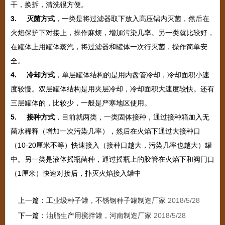
干，换拆，清洗很方便。
3. 灭菌方式
，一类是将过滤器取下放入高压锅内灭菌，然后在
火焰保护下对接上，操作麻烦，增加污染几率。另一类就比较好，
在罐体上用罐体蒸汽，将过滤器和罐体一次行灭菌，操作简单安
全。
4. 冷却方式
，单层罐体结构的是用内盘管冷却，冷却面积小速
度较慢。双层罐体结构是用夹层冷却，冷却面积大速度较快。还有
三层罐体的，比较少，一般是严寒地区使用。
5. 接种方式
，目前就两类，一类固体接种，通过接种箱加入无
菌水稀释（增加一次污染几率），然后在火焰下通过大接种口
（
10-20厘米不等）快速接入（接种口越大，污染几率也越大）罐
中。另一类是液体摇瓶菌种，通过摇瓶上的胶管在火焰下和阀门口
（1厘米）快速对接后，扑灭火焰接入罐中
上一篇：
工业级种子罐，不锈钢种子罐制造厂家
2018/5/28
下一篇：
油脂生产用搅拌罐，河南制造厂家
2018/5/28