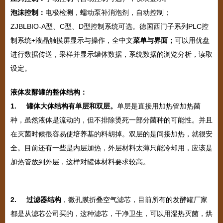
泡沫控制：
电极检测，蠕动泵补消泡剂，自动控制；
ZJBLBIO-A型、C型、D型控制系统可选。德国西门子系列PLC控
制系统+液晶触摸屏显示与操作，全中文
菜单与界面；
可以用优盘
进行数据传送，采样并显示罐体数据，系统数据的浏览分析，读取
设定。
液体发酵罐的整体结构：
1. 罐体大体结构有单层和双层。
单层是直接用加热管加热菌
种，虽然液体是流动的，但不排除烫死一部分菌种的可能性。并且
在灭菌时候很容易使培养基的料胡掉。双层的是间接加热，就很安
全。目前还有一些是内层加热，外层材料太薄只能冷却用，应该是
加热管放到外层，这样对罐体材料要求较高。
2. 过滤器结构
，微孔膜折叠空气滤芯，目前所有的发酵罐厂家
都是从滤芯公司买的，这种滤芯，干净卫生，可以用湿热灭菌，烘