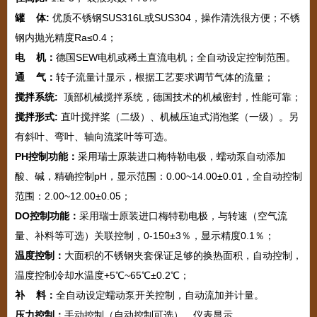
罐
体:
优质不锈钢
SUS316L或SUS304，操作清洗很方便；不锈
钢内抛光精度Ra≤0.4；
电
机：
德国
SEW电机或稀土直流电机；全自动设定控制范围。
通
气：
转子流量计显示，根据工艺要求调节气体的流量；
搅拌系统
:
顶部机械搅拌系统，德国技术的机械密封，性能可靠；
搅拌形式
:
直叶搅拌桨（二级）、机械压迫式消泡桨（一级）。另
有斜叶、弯叶、轴向流桨叶等可选。
PH控制功能：
采用瑞士原装进口梅特勒电极，蠕动泵自动添加
酸、碱，精确控制
pH，显示范围：0.00~14.00±0.01，全自动控制
范围：2.00~12.00±0.05；
DO控制功能：
采用瑞士原装进口梅特勒电极，与转速（空气流
量、补料等可选）关联控制，
0-150±3％，显示精度0.1％；
温度控制：
大面积的不锈钢夹套保证足够的换热面积，自动控制，
温度控制冷却水温度
+5℃~65℃±0.2℃；
补
料：
全自动设定蠕动泵开关控制，自动流加并计量。
压力控制：
手动控制（自动控制可选），仪表显示。